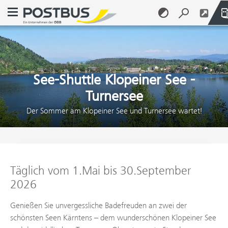
Navigationsmenü öffnen
Zum Inhalt springen (Alt + 0)
Zum Menü springen (Alt + 1)
See-Shuttle Klopeiner See -
Turnersee
Der Sommer am Klopeiner See und Turnersee wartet!
Täglich vom 1.Mai bis 30.September
2026
Genießen Sie unvergessliche Badefreuden an zwei der
schönsten Seen Kärntens – dem wunderschönen Klopeiner See