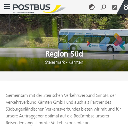
Navigationsmenü öffnen
Zum Inhalt springen (Alt + 0)
Zum Menü springen (Alt + 1)
Region Süd
Steiermark - Kärnten
Gemeinsam mit der Steirischen Verkehrsverbund GmbH, der
Verkehrsverbund Kärnten GmbH und auch als Partner des
Südburgenländischen Verkehrsverbundes bieten wir mit und für
unsere Auftraggeber optimal auf die Bedürfnisse unserer
Reisenden abgestimmte Verkehrskonzepte an.