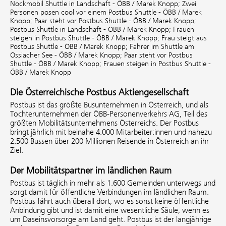
Nockmobil Shuttle in Landschaft - ÖBB / Marek Knopp;
Zwei
Personen posen cool vor einem Postbus Shuttle - ÖBB / Marek
Knopp;
Paar steht vor Postbus Shuttle - ÖBB / Marek Knopp;
Postbus Shuttle in Landschaft - ÖBB / Marek Knopp;
Frauen
steigen in Postbus Shuttle - ÖBB / Marek Knopp;
Frau steigt aus
Postbus Shuttle - ÖBB / Marek Knopp;
Fahrer im Shuttle am
Ossiacher See - ÖBB / Marek Knopp;
Paar steht vor Postbus
Shuttle - ÖBB / Marek Knopp;
Frauen steigen in Postbus Shuttle -
ÖBB / Marek Knopp
Die Österreichische Postbus Aktiengesellschaft
Postbus ist das größte Busunternehmen in Österreich, und als
Tochterunternehmen der ÖBB-Personenverkehrs AG, Teil des
größten Mobilitätsunternehmens Österreichs. Der Postbus
bringt jährlich mit beinahe 4.000 Mitarbeiter:innen und nahezu
2.500 Bussen über 200 Millionen Reisende in Österreich an ihr
Ziel.
Der Mobilitätspartner im ländlichen Raum
Postbus ist täglich in mehr als 1.600 Gemeinden unterwegs und
sorgt damit für öffentliche Verbindungen im ländlichen Raum.
Postbus fährt auch überall dort, wo es sonst keine öffentliche
Anbindung gibt und ist damit eine wesentliche Säule, wenn es
um Daseinsvorsorge am Land geht. Postbus ist der langjährige