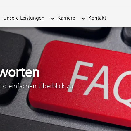
ernehmen"
termenü von "Unsere Leistungen"
Untermenü von "Karriere"
Untermenü von "Konta
Unsere Leistungen
Karriere
Kontakt
worten
und einfachen Überblick zu