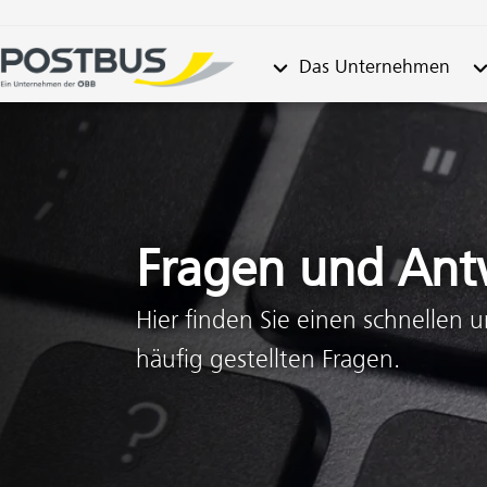
Untermenü von "Das Unt
Un
Das Unternehmen
Zum Inhalt springen (Alt + 0)
Zum Menü springen (Alt + 1)
Fragen und Ant
Hier finden Sie einen schnellen 
häufig gestellten Fragen.