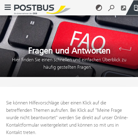
Navigationsmenü öffnen
Zum Inhalt springen (Alt + 0)
Zum Menü springen (Alt + 1)
Fragen und Antworten
Hier finden Sie einen schnellen und einfachen Überblick zu
häufig gestellten Fragen.
Sie können Hilfevorschläge über einen Klick auf die
betreffenden Themen aufrufen. Bei Klick auf "Meine Frage
wurde nicht beantwortet" werden Sie direkt auf unser Online-
Kontaktformular weitergeleitet und können so mit uns in
Kontakt treten.