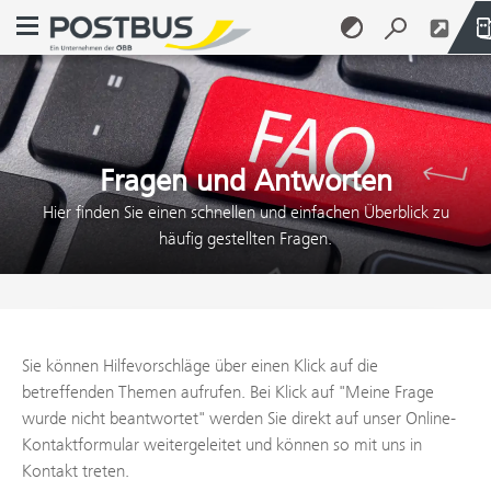
Navigationsmenü öffnen
Zum Inhalt springen (Alt + 0)
Zum Menü springen (Alt + 1)
Fragen und Antworten
Hier finden Sie einen schnellen und einfachen Überblick zu
häufig gestellten Fragen.
Sie können Hilfevorschläge über einen Klick auf die
betreffenden Themen aufrufen. Bei Klick auf "Meine Frage
wurde nicht beantwortet" werden Sie direkt auf unser Online-
Kontaktformular weitergeleitet und können so mit uns in
Kontakt treten.