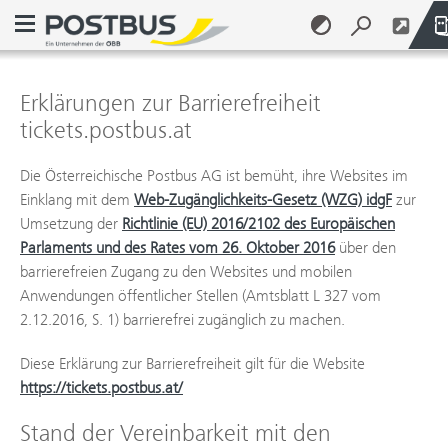
Navigationsmenü öffnen
Erklärungen zur Barrierefreiheit
Zum Inhalt springen (Alt + 0)
Zum Menü springen (Alt + 1)
tickets.postbus.at
Die Österreichische Postbus AG ist bemüht, ihre Websites im
Einklang mit dem
Web-Zugänglichkeits-Gesetz (WZG) idgF
zur
Umsetzung der
Richtlinie (EU) 2016/2102 des Europäischen
Parlaments und des Rates vom 26. Oktober 2016
über den
barrierefreien Zugang zu den Websites und mobilen
Anwendungen öffentlicher Stellen (Amtsblatt L 327 vom
2.12.2016, S. 1) barrierefrei zugänglich zu machen.
Diese Erklärung zur Barrierefreiheit gilt für die Website
https://tickets.postbus.at/
Stand der Vereinbarkeit mit den